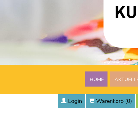
HOME
AKTUELL
Login
Warenkorb (
0
)