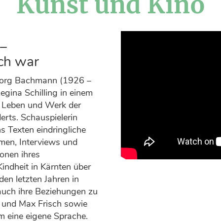
Kunst und Kino
–
ich war
borg Bachmann (1926 –
gina Schilling in einem
 Leben und Werk der
erts. Schauspielerin
s Texten eindringliche
men, Interviews und
ionen ihres
indheit in Kärnten über
en letzten Jahren in
auch ihre Beziehungen zu
 und Max Frisch sowie
 eine eigene Sprache.