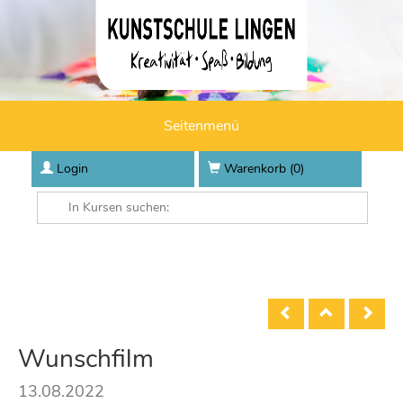
Seitenmenü
Login
Warenkorb (
0
)
Wunschfilm
13.08.2022