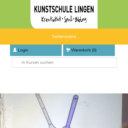
Seitenmenü
Login
Warenkorb (
0
)